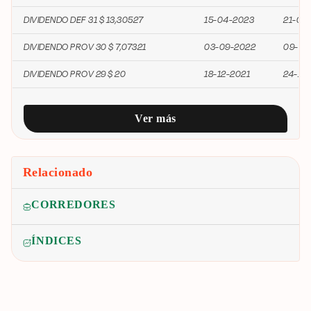
DIVIDENDO DEF 31 $ 13,30527
15-04-2023
21-04
DIVIDENDO PROV 30 $ 7,07321
03-09-2022
09-09
DIVIDENDO PROV 29 $ 20
18-12-2021
24-12
Ver más
Relacionado
CORREDORES
ÍNDICES