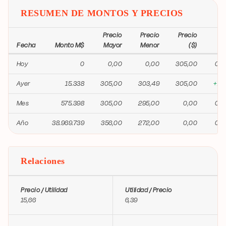
RESUMEN DE MONTOS Y PRECIOS
Precio
Precio
Precio
Fecha
Monto M$
Mayor
Menor
($)
Va
Hoy
0
0,00
0,00
305,00
0,
Ayer
15.338
305,00
303,49
305,00
+1,
Mes
575.398
305,00
295,00
0,00
0,
Año
38.969.739
356,00
272,00
0,00
0,
Relaciones
Precio / Utilidad
Utilidad / Precio
15,66
6,39