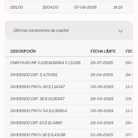
335,00
$304,00
07-08-2026
14:16
Últimas variaciones de capital
DESCRIPCIÓN
FECHA LÍMITE
FECHA
EMIS PAGO INF 0,2221438564 X 1 $ 265
25-07-2026
29-08
DIVIDENDO DEF. $ 4,70081
18-04-2026
24-04
DIVIDENDO PROV. 36 $ 1,14347
05-09-2025
11-09
DIVIDENDO DEF. 35 $ 15,95347
28-04-2025
05-05
DIVIDENDO PROV. 34 $ 2,35804
05-09-2024
11-09
DIVIDENDO DEF 33 $ 12,4886
23-04-2024
29-04
DIVIDENDO PROV 32 $ 9,41058
01-09-2023
07-09