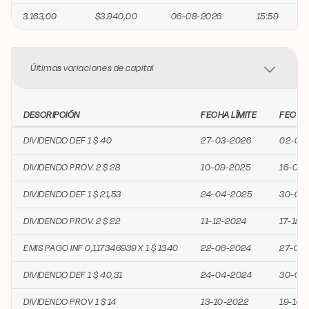
3.163,00
$3.940,00
06-08-2026
15:59
Últimas variaciones de capital
DESCRIPCIÓN
FECHA LÍMITE
FECHA
DIVIDENDO DEF 1 $ 40
27-03-2026
02-04
DIVIDENDO PROV. 2 $ 28
10-09-2025
16-09-
DIVIDENDO DEF 1 $ 21,53
24-04-2025
30-04
DIVIDENDO PROV. 2 $ 22
11-12-2024
17-12-
EMIS PAGO INF 0,117346939 X 1 $ 1340
22-06-2024
27-07
DIVIDENDO DEF 1 $ 40,31
24-04-2024
30-04
DIVIDENDO PROV 1 $ 14
13-10-2022
19-10-