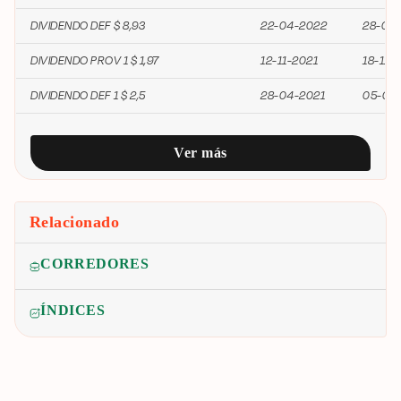
DIVIDENDO DEF $ 8,93
22-04-2022
28-04
DIVIDENDO PROV 1 $ 1,97
12-11-2021
18-11-
DIVIDENDO DEF 1 $ 2,5
28-04-2021
05-05
Ver más
Relacionado
CORREDORES
ÍNDICES